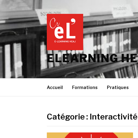
Aller
au
contenu
ELEARNING HE
Accueil
Formations
Pratiques
Catégorie :
Interactivité