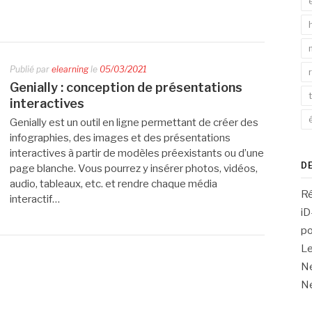
Publié par
elearning
le
05/03/2021
Genially : conception de présentations
interactives
Genially est un outil en ligne permettant de créer des
infographies, des images et des présentations
interactives à partir de modèles préexistants ou d’une
D
page blanche. Vous pourrez y insérer photos, vidéos,
audio, tableaux, etc. et rendre chaque média
Ré
interactif…
iD
po
L
Ne
Ne