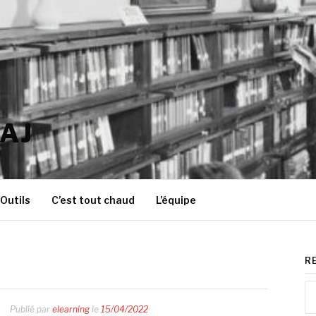
AJ
Outils
C’est tout chaud
L’équipe
R
Re
Publié par
elearning
le
15/04/2022