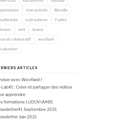
exercices
extramuros
Genially
hybridation
interactivité
Moodle
multimédia
outil externe
Padlet
réviser
sett
teams
travail collaboratif
wooflash
évaluation
ERNIERS ARTICLES
viser avec Wooflash !
-Lab#1 : Créer et partager des vidéos
ur apprendre
es formations LUDOVIA#BE
wsletter#1 Septembre 2021
wsletter Juin 2021