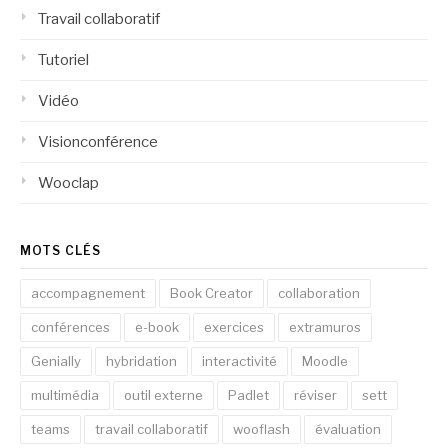
Travail collaboratif
Tutoriel
Vidéo
Visionconférence
Wooclap
MOTS CLÉS
accompagnement
Book Creator
collaboration
conférences
e-book
exercices
extramuros
Genially
hybridation
interactivité
Moodle
multimédia
outil externe
Padlet
réviser
sett
teams
travail collaboratif
wooflash
évaluation