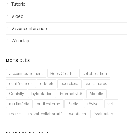
Tutoriel
Vidéo
Visionconférence
Wooclap
MOTS CLÉS
accompagnement
Book Creator
collaboration
conférences
e-book
exercices
extramuros
Genially
hybridation
interactivité
Moodle
multimédia
outil externe
Padlet
réviser
sett
teams
travail collaboratif
wooflash
évaluation