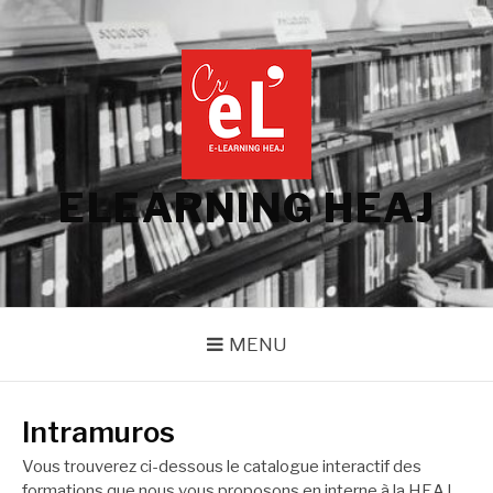
Aller
au
contenu
ELEARNING HEAJ
MENU
Intramuros
Vous trouverez ci-dessous le catalogue interactif des
formations que nous vous proposons en interne à la HEAJ