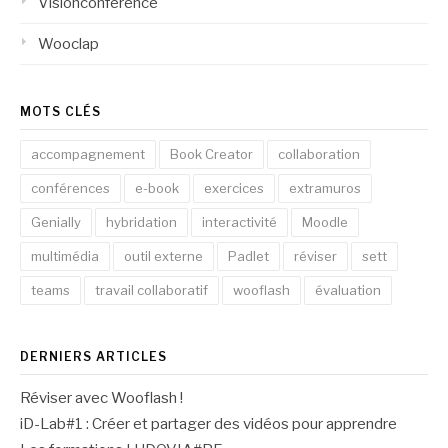
Visionconférence
Wooclap
MOTS CLÉS
accompagnement
Book Creator
collaboration
conférences
e-book
exercices
extramuros
Genially
hybridation
interactivité
Moodle
multimédia
outil externe
Padlet
réviser
sett
teams
travail collaboratif
wooflash
évaluation
DERNIERS ARTICLES
Réviser avec Wooflash !
iD-Lab#1 : Créer et partager des vidéos pour apprendre